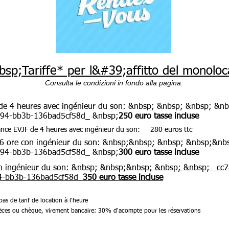
bsp;Tariffe* per l&#39;affitto del monoloc
Consulta le condizioni in fondo alla pagina.
de 4 heures avec ingénieur du son: &nbsp; &nbsp; &nbsp; &nb
194-bb3b-136bad5cf58d_ &nbsp;
250 euro tasse incluse
ance EVJF de 4 heures avec ingénieur du son: 280 euros ttc
 6 ore con
ingénieur du son: &nbsp;&nbsp; &nbsp; &nbsp;&nb
194-bb3b-136bad5cf58d_ &nbsp;
300 euro tasse incluse
n
ingénieur du son: &nbsp; &nbsp;&nbsp; &nbsp; &nbsp; _cc
4-bb3b-136bad5cf58d_
350 euro tasse incluse
as de tarif de location à l'heure
èces ou chèque, virement bancaire: 30% d'acompte pour les réservations