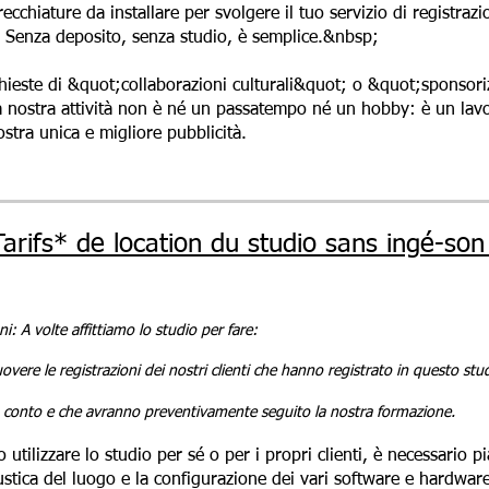
ecchiature da installare per svolgere il tuo servizio di registra
. Senza deposito, senza studio, è semplice.&nbsp;
chieste di &quot;collaborazioni culturali&quot; o &quot;sponsor
 La nostra attività non è né un passatempo né un hobby: è un lavoro
tra unica e migliore pubblicità.
arifs* de location du studio sans ingé-so
i: A volte affittiamo lo studio per fare:
overe le registrazioni dei nostri clienti che hanno registrato in questo stu
ro conto e che avranno preventivamente seguito la nostra formazione.
 utilizzare lo studio per sé o per i propri clienti, è necessario p
tica del luogo e la configurazione dei vari software e hardware