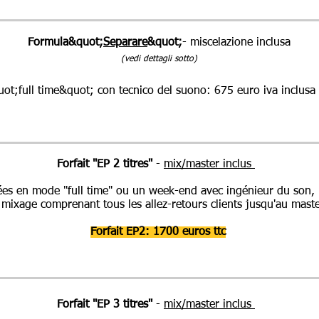
Formula
&quot;
Separare
&quot;
- miscelazione inclusa
(vedi dettagli sotto)
uot;full time&quot; con tecnico del suono: 675 euro iva inclusa
Forfait
"EP 2 titres
"
-
mix/master inclus
es en mode "full time" ou un week-end avec ingénieur du son, in
ixage comprenant tous les allez-retours clients jusqu'au master
Forfait EP2: 1700 euros ttc
Forfait
"EP 3 titres
"
-
mix/master inclus