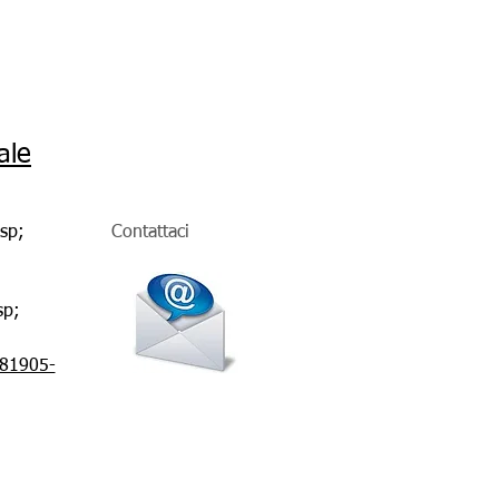
ale
sp;
Contattaci
sp;
781905-