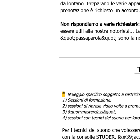
da lontano. Preparano le varie appar
prenotazione è richiesto un acconto
Non rispondiamo a varie richieste
ri
essere utili alla nostra notorietà...
&quot;passaparola&quot; sono la nos
T
*
Noleggio specifico soggetto a restrizion
1) Sessioni di formazione,
2) sessioni di riprese video volte a promu
3) &quot;masterclass&quot;
4) sessioni con tecnici del suono per lo
Per i tecnici del suono che volessero
con la consolle STUDER, l&#39;acus