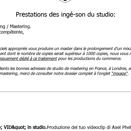
Prestations des ingé-son du studio:
ing / Mastering.
 compétente,
ciels appropriés vous produire un master dans le prolongement d'un mixag
ment dont le nombre de copies serait supérieur à 1000 copies, nous vous
niquement dédié à ce traitement
pour les productions du commerce.
ents les bonnes adresses de studio de mastering en France, à Londres, aux
 mastering, merci de consulter notre dossier complet à l'onglet
"mixage"
.
 VID&quot; in studio.
Produzione del tuo videoclip di Axel Phe