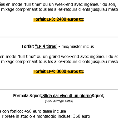
es en mode "full time" ou un week-end avec ingénieur du son, in
mixage comprenant tous les allez-retours clients jusqu'au master
Forfait EP3: 2400 euros ttc
Forfait
"
EP 4 titres
"
- mix/master inclus
en mode "full time" ou un grand week-end avec ingénieur du son,
mixage comprenant tous les allez-retours clients jusqu'au master
Forfait EP4: 3000 euros ttc
Formula &quot;
Sfida dal vivo di un giorno
&quot;
(vedi dettagli sotto)
 con fonico: 450 euro tasse incluse
i riprese in studio e montaggio incluse: 350 euro