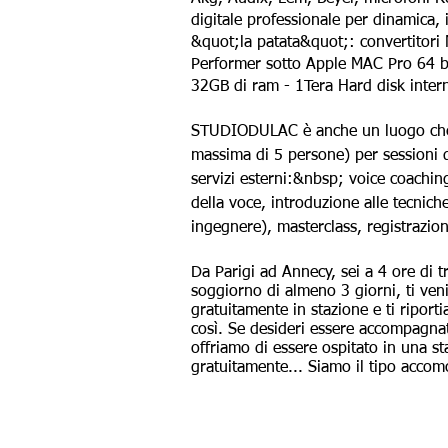
digitale professionale per dinamica, 
&quot;la patata&quot;: convertitori
Performer sotto Apple MAC Pro 64 
32GB di ram - 1Tera Hard disk inter
STUDIODULAC è anche un luogo che 
massima di 5 persone) per sessioni d
servizi esterni:&nbsp; voice coachin
della voce, introduzione alle tecnich
ingegnere), masterclass, registrazion
Da Parigi ad Annecy, sei a 4 ore di 
soggiorno di almeno 3 giorni, ti ve
gratuitamente in stazione e ti riport
così. Se desideri essere accompagnat
offriamo di essere ospitato in una s
gratuitamente... Siamo il tipo acco