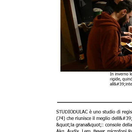
In inverno l
rigide, qui
all&#39;int
Il posto migliore per sal
STUDIODULAC è uno studio di regist
(74) che riunisce il meglio dell&#39
&quot;la grana&quot;: console del
Akg, Audix, Lem, Beyer, microfoni Ro