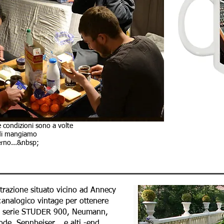
e condizioni sono a volte
ndi mangiamo
erno...&nbsp;
vare la tua musica...
razione situato vicino ad Annecy
;analogico vintage per ottenere
la serie STUDER 900, Neumann,
de, Sennheiser... e alti -end