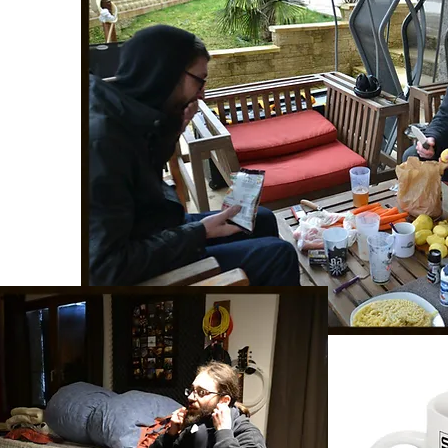
da Pontarlier in Doubs)&nbsp;