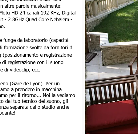
in altre parole musicalmente:
 Motu HD 24 canali 192 KHz, Digital
bit - 2.8GHz Quad Core Nehalem -
no.
funge da laboratorio (capacità
i formazione svolte da fornitori di
g (posizionamento e registrazione
e di registrazione con il suono
e di videoclip, ecc.
treno (Gare de Lyon). Per un
niamo a prendere in macchina
iamo per il ritorno... Noi la vediamo
o dal tuo tecnico del suono, gli
tanza separata dallo studio anche
modante!